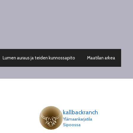
Lumen auraus ja teiden kunnossapito
Maatilan arkea
kallbackranch
Ylämaankarjatila
Sipoossa