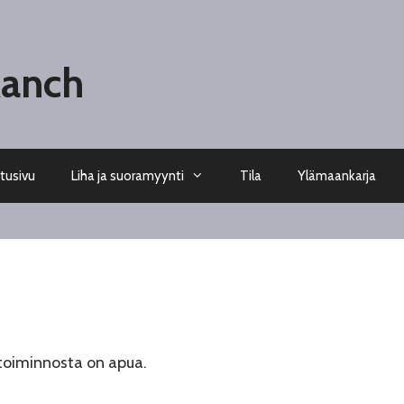
Ranch
tusivu
Liha ja suoramyynti
Tila
Ylämaankarja
toiminnosta on apua.