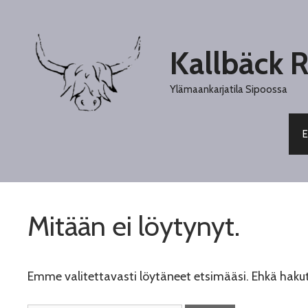
Siirry
sisältöön
Kallbäck 
Ylämaankarjatila Sipoossa
E
Mitään ei löytynyt.
Emme valitettavasti löytäneet etsimääsi. Ehkä haku