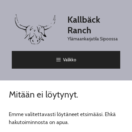
Siirry
sisältöön
Kallbäck
Ranch
Ylämaankarjatila Sipoossa
Valikko
Mitään ei löytynyt.
Emme valitettavasti löytäneet etsimääsi. Ehkä
hakutoiminnosta on apua.