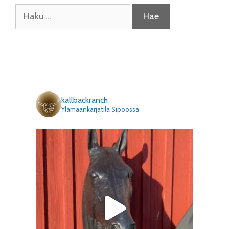
Haku:
kallbackranch
Ylämaankarjatila Sipoossa